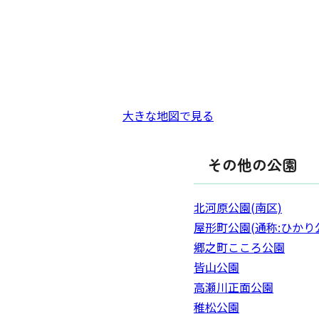
大きな地図で見る
その他の公園
北河原公園(南区)
屋形町公園(通称:ひかり
郷之町こころ公園
皆山公園
高瀬川正面公園
稚松公園