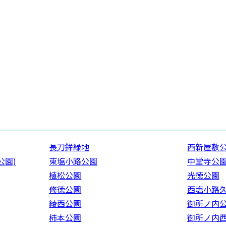
長刀鉾緑地
西新屋敷
公園)
東塩小路公園
中堂寺公
植松公園
光徳公園
修徳公園
西塩小路
綾西公園
御所ノ内
柿本公園
御所ノ内