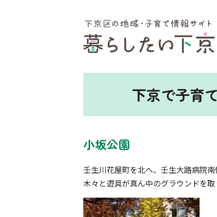
ここから本文です。
下京で子育
小坂公園
壬生川花屋町を北へ、壬生大路病院南
木々と遊具が真ん中のグラウンドを取