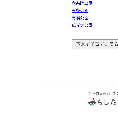
六条院公園
五条公園
有隣公園
仏光寺公園
下京で子育てに戻
フッ
ター