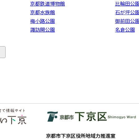
京都鉄道博物館
比輪田公
京都水族館
石が坪公
梅小路公園
御前田公
諏訪開公園
名倉公園
る
京都市下京区役所地域力推進室