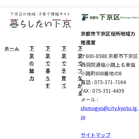
フッ
ター
京都市下京区役所地域力
推進室
ホーム
下
下
下
下
京
京
京
京
〒600-8588 京都市下京区
の
で
で
で
西洞院通塩小路上る東塩
魅
暮
子
つ
小路町608番地の8
力
ら
育
な
電話 : 075-371-7164
す
て
が
FAX : 075-351-4439
る
メール :
shimogyo@city.kyoto.lg.
jp
サイトマップ