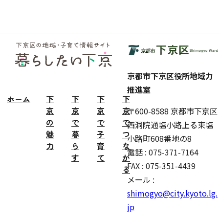
フッ
ター
京都市下京区役所地域力
推進室
ホーム
下
下
下
下
京
京
京
京
〒600-8588 京都市下京区
の
で
で
で
西洞院通塩小路上る東塩
魅
暮
子
つ
小路町608番地の8
力
ら
育
な
電話 : 075-371-7164
す
て
が
FAX : 075-351-4439
る
メール :
shimogyo@city.kyoto.lg.
jp