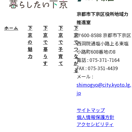
ター
京都市下京区役所地域力
推進室
ホーム
下
下
下
下
京
京
京
京
〒600-8588 京都市下京区
の
で
で
で
西洞院通塩小路上る東塩
魅
暮
子
つ
小路町608番地の8
力
ら
育
な
電話 : 075-371-7164
す
て
が
FAX : 075-351-4439
る
メール :
shimogyo@city.kyoto.lg.
jp
サイトマップ
個人情報保護方針
アクセシビリティ