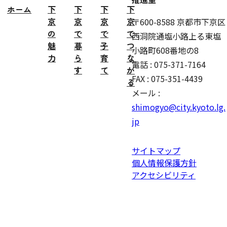
ホーム
下
下
下
下
京
京
京
京
〒600-8588 京都市下京区
の
で
で
で
西洞院通塩小路上る東塩
魅
暮
子
つ
小路町608番地の8
力
ら
育
な
電話 : 075-371-7164
す
て
が
FAX : 075-351-4439
る
メール :
shimogyo@city.kyoto.lg.
jp
サイトマップ
個人情報保護方針
アクセシビリティ