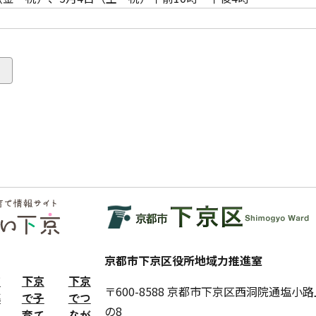
）
る
京都市下京区役所地域力推進室
京
下京
下京
〒600-8588 京都市下京区西洞院通塩小
暮
で子
でつ
の8
す
育て
なが