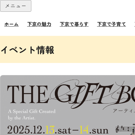
本文へ
メニュー
閉じる
ホーム
下京の魅力
下京で暮らす
下京で子育て
ここから本文です。
イベント情報