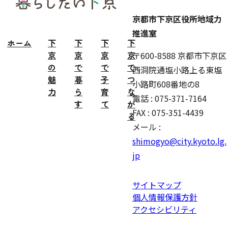
ター
京都市下京区役所地域力
推進室
ホーム
下
下
下
下
京
京
京
京
〒600-8588 京都市下京区
の
で
で
で
西洞院通塩小路上る東塩
魅
暮
子
つ
小路町608番地の8
力
ら
育
な
電話 : 075-371-7164
す
て
が
FAX : 075-351-4439
る
メール :
shimogyo@city.kyoto.lg.
jp
サイトマップ
個人情報保護方針
アクセシビリティ