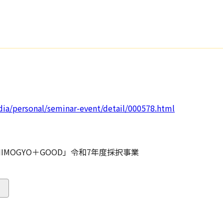
dia/personal/seminar-event/detail/000578.html
MOGYO＋GOOD」令和7年度採択事業
る