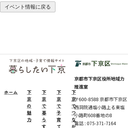
イベント情報に戻る
フッ
ター
京都市下京区役所地域力
推進室
ホーム
下
下
下
下
京
京
京
京
〒600-8588 京都市下京区
の
で
で
で
西洞院通塩小路上る東塩
魅
暮
子
つ
小路町608番地の8
力
ら
育
な
電話 : 075-371-7164
す
て
が