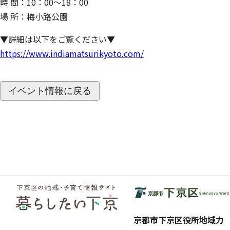
時 間：10：00～18：00
場 所：梅小路公園
▼詳細は以下をご覧ください▼
https://www.indiamatsurikyoto.com/
イベント情報に戻る
フッ
ター
京都市下京区役所地域力