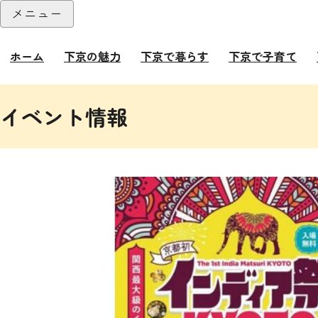
本文へ
メニュー
閉じる
ホーム
下京の魅力
下京で暮らす
下京で子育て
ここから本文です。
イベント情報