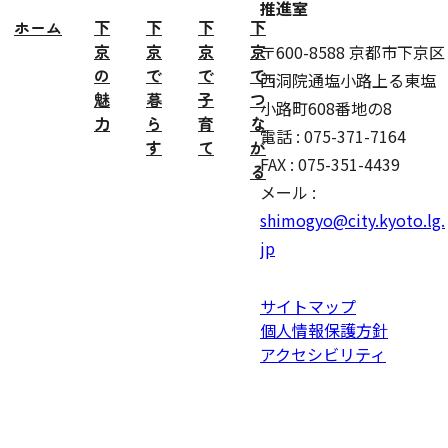
推進室
ホーム
下
下
下
下
京
京
京
京
〒600-8588 京都市下京区
の
で
で
で
西洞院通塩小路上る東塩
魅
暮
子
つ
小路町608番地の8
力
ら
育
な
電話 : 075-371-7164
す
て
が
FAX : 075-351-4439
る
メール :
shimogyo@city.kyoto.lg.
jp
サイトマップ
個人情報保護方針
アクセシビリティ