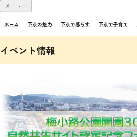
本文へ
メニュー
閉じる
ホーム
下京の魅力
下京で暮らす
下京で子育て
ここから本文です。
イベント情報