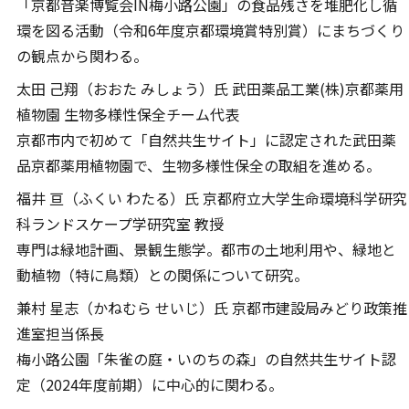
「京都音楽博覧会IN梅小路公園」の食品残さを堆肥化し循
環を図る活動（令和6年度京都環境賞特別賞）にまちづくり
の観点から関わる。
太田 己翔（おおた みしょう）氏 武田薬品工業(株)京都薬用
植物園 生物多様性保全チーム代表
京都市内で初めて「自然共生サイト」に認定された武田薬
品京都薬用植物園で、生物多様性保全の取組を進める。
福井 亘（ふくい わたる）氏 京都府立大学生命環境科学研究
科ランドスケープ学研究室 教授
専門は緑地計画、景観生態学。都市の土地利用や、緑地と
動植物（特に鳥類）との関係について研究。
兼村 星志（かねむら せいじ）氏 京都市建設局みどり政策推
進室担当係長
梅小路公園「朱雀の庭・いのちの森」の自然共生サイト認
定（2024年度前期）に中心的に関わる。