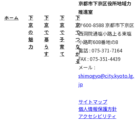
京都市下京区役所地域力
推進室
ホーム
下
下
下
下
京
京
京
京
〒600-8588 京都市下京区
の
で
で
で
西洞院通塩小路上る東塩
魅
暮
子
つ
小路町608番地の8
力
ら
育
な
電話 : 075-371-7164
す
て
が
FAX : 075-351-4439
る
メール :
shimogyo@city.kyoto.lg.
jp
サイトマップ
個人情報保護方針
アクセシビリティ