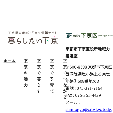
フッ
ター
京都市下京区役所地域力
推進室
ホーム
下
下
下
下
京
京
京
京
〒600-8588 京都市下京区
の
で
で
で
西洞院通塩小路上る東塩
魅
暮
子
つ
小路町608番地の8
力
ら
育
な
電話 : 075-371-7164
す
て
が
FAX : 075-351-4439
る
メール :
shimogyo@city.kyoto.lg.