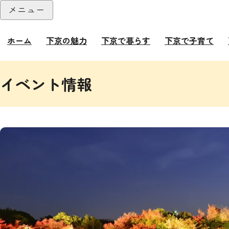
本文へ
メニュー
閉じる
ホーム
下京の魅力
下京で暮らす
下京で子育て
ここから本文です。
イベント情報