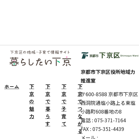
フッ
ター
京都市下京区役所地域力
推進室
ホーム
下
下
下
下
京
京
京
京
〒600-8588 京都市下京区
の
で
で
で
西洞院通塩小路上る東塩
魅
暮
子
つ
小路町608番地の8
力
ら
育
な
電話 : 075-371-7164
す
て
が
FAX : 075-351-4439
る
メール :