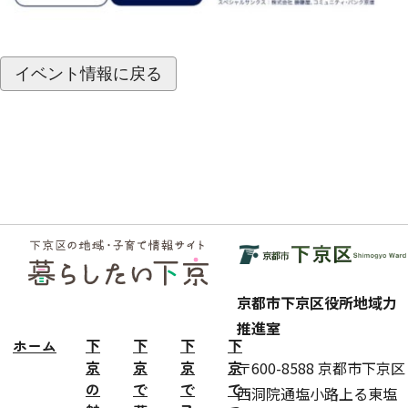
イベント情報に戻る
フッ
ター
京都市下京区役所地域力
推進室
ホーム
下
下
下
下
京
京
京
京
〒600-8588 京都市下京区
の
で
で
で
西洞院通塩小路上る東塩