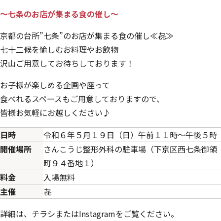
～七条のお店が集まる食の催し～
京都の台所”七条”のお店が集まる食の催し≪㐂≫
七十二候を愉しむお料理やお飲物
沢山ご用意してお待ちしております！
お子様が楽しめる企画や座って
食べれるスペースもご用意しておりますので、
皆様お気軽にお越しください♪
日時
令和６年５月１９日（日）午前１１時～午後５時
開催場所
さんこうじ整形外科の駐車場（下京区西七条御領
町９４番地１）
料金
入場無料
主催
㐂
詳細は、チラシまたはInstagramをご覧ください。