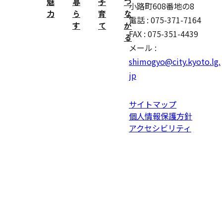
魅
暮
子
つ
小路町608番地の8
力
ら
育
な
電話 : 075-371-7164
す
て
が
FAX : 075-351-4439
る
メール :
shimogyo@city.kyoto.lg.
jp
サイトマップ
個人情報保護方針
アクセシビリティ