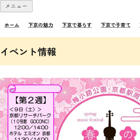
本文へ
メニュー
閉じる
ホーム
下京の魅力
下京で暮らす
下京で子育て
ここから本文です。
イベント情報