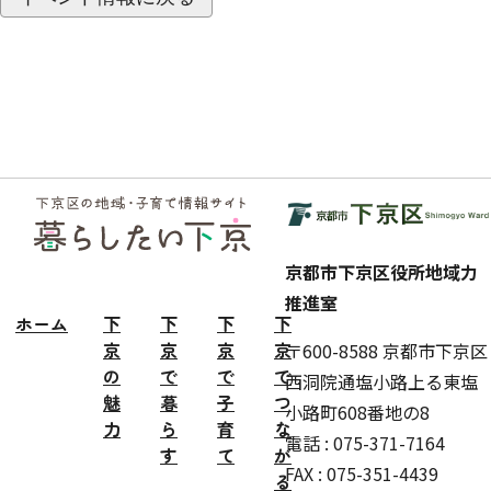
フッ
ター
京都市下京区役所地域力
推進室
ホーム
下
下
下
下
京
京
京
京
〒600-8588 京都市下京区
の
で
で
で
西洞院通塩小路上る東塩
魅
暮
子
つ
小路町608番地の8
力
ら
育
な
電話 : 075-371-7164
す
て
が
FAX : 075-351-4439
る