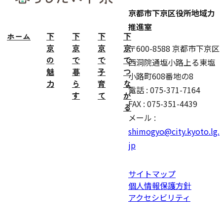
京都市下京区役所地域力
推進室
ホーム
下
下
下
下
京
京
京
京
〒600-8588 京都市下京区
の
で
で
で
西洞院通塩小路上る東塩
魅
暮
子
つ
小路町608番地の8
力
ら
育
な
電話 : 075-371-7164
す
て
が
FAX : 075-351-4439
る
メール :
shimogyo@city.kyoto.lg.
jp
サイトマップ
個人情報保護方針
アクセシビリティ