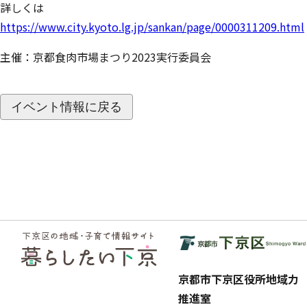
詳しくは
https://www.city.kyoto.lg.jp/sankan/page/0000311209.html
主催：京都食肉市場まつり2023実行委員会
イベント情報に戻る
フッ
ター
京都市下京区役所地域力
推進室