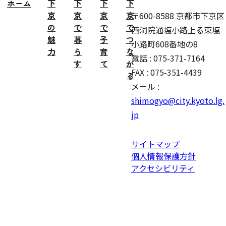
ホーム
下
下
下
下
京
京
京
京
〒600-8588 京都市下京区
の
で
で
で
西洞院通塩小路上る東塩
魅
暮
子
つ
小路町608番地の8
力
ら
育
な
電話 : 075-371-7164
す
て
が
FAX : 075-351-4439
る
メール :
shimogyo@city.kyoto.lg.
jp
サイトマップ
個人情報保護方針
アクセシビリティ