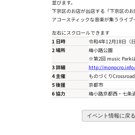
並びます。
下京区のお店が出店する「下京区のお
アコースティックな音楽が集うライブイベ
左右にスクロールできます
1 日時
令和4年12月18日（
2 場所
梅小路公園
※第2回 music P
3 詳細
http://monocro.info
4 主催
ものづくりCrossroad
5 後援
京都市
6 協力
梅小路京都西・七条
イベント情報に戻