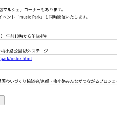
店マルシェ」コーナーもあります。
ント「music Park」も同時開催いたします。
日） 午前10時から午後4時
arkは梅小路公園 野外ステージ
/park/index.html
通賑わいづくり協議会/京都・梅小路みんながつながるプロジェ
る