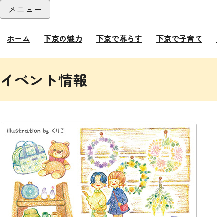
本文へ
メニュー
閉じる
ホーム
下京の魅力
下京で暮らす
下京で子育て
ここから本文です。
イベント情報