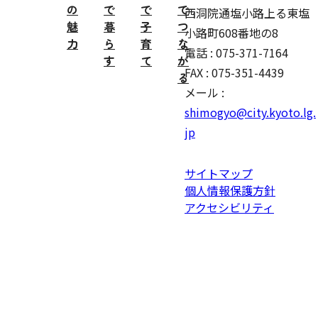
の
で
で
で
西洞院通塩小路上る東塩
魅
暮
子
つ
小路町608番地の8
力
ら
育
な
電話 : 075-371-7164
す
て
が
FAX : 075-351-4439
る
メール :
shimogyo@city.kyoto.lg.
jp
サイトマップ
個人情報保護方針
アクセシビリティ