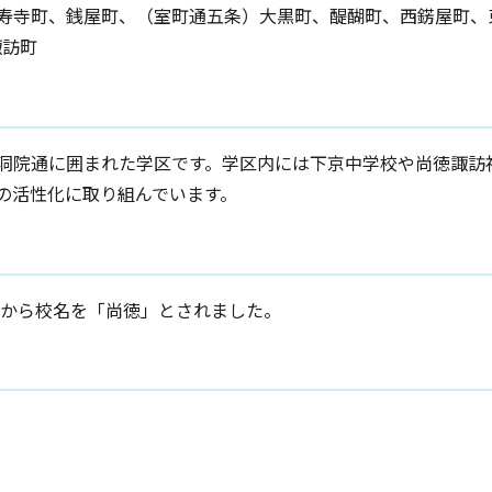
寿寺町、銭屋町、（室町通五条）大黒町、醍醐町、西錺屋町、
諏訪町
洞院通に囲まれた学区です。学区内には下京中学校や尚徳諏訪
の活性化に取り組んでいます。
」から校名を「尚徳」とされました。