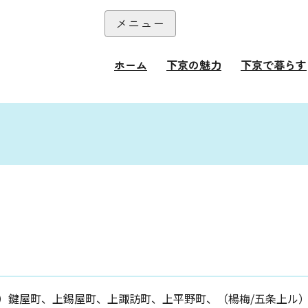
本文へ
メニュー
閉じる
ホーム
下京の魅力
下京で暮らす
）鍵屋町、上錫屋町、上諏訪町、上平野町、（楊梅/五条上ル）