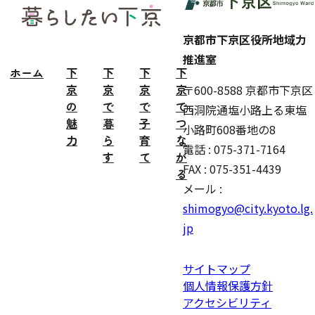
ター
京都市下京区役所地域力
推進室
ホーム
下
下
下
下
京
京
京
京
〒600-8588 京都市下京区
の
で
で
で
西洞院通塩小路上る東塩
魅
暮
子
つ
小路町608番地の8
力
ら
育
な
電話 : 075-371-7164
す
て
が
FAX : 075-351-4439
る
メール :
shimogyo@city.kyoto.lg.
jp
サイトマップ
個人情報保護方針
アクセシビリティ