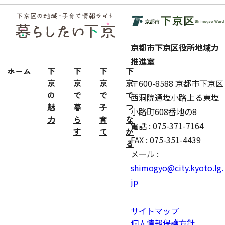
フッ
ター
京都市下京区役所地域力
推進室
ホーム
下
下
下
下
京
京
京
京
〒600-8588 京都市下京区
の
で
で
で
西洞院通塩小路上る東塩
魅
暮
子
つ
小路町608番地の8
力
ら
育
な
電話 : 075-371-7164
す
て
が
FAX : 075-351-4439
る
メール :
shimogyo@city.kyoto.lg.
jp
サイトマップ
個人情報保護方針