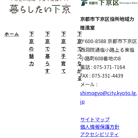
ター
京都市下京区役所地域力
推進室
ホーム
下
下
下
下
京
京
京
京
〒600-8588 京都市下京区
の
で
で
で
西洞院通塩小路上る東塩
魅
暮
子
つ
小路町608番地の8
力
ら
育
な
電話 : 075-371-7164
す
て
が
FAX : 075-351-4439
る
メール :
shimogyo@city.kyoto.lg.
jp
サイトマップ
個人情報保護方針
アクセシビリティ