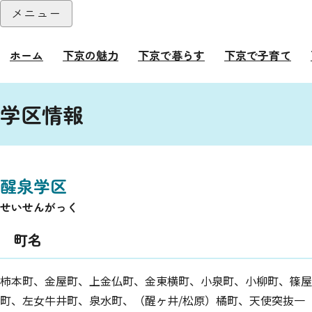
本文へ
メニュー
閉じる
ホーム
下京の魅力
下京で暮らす
下京で子育て
ここから本文です。
学区情報
醒泉学区
せいせんがっく
町名
柿本町、金屋町、上金仏町、金東横町、小泉町、小柳町、篠屋
町、左女牛井町、泉水町、（醒ヶ井/松原）橘町、天使突抜一