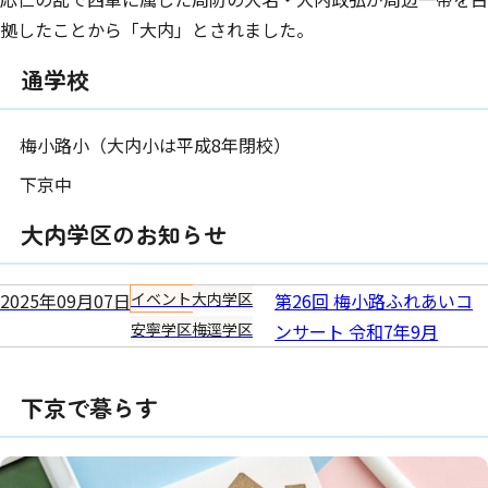
拠したことから「大内」とされました。
通学校
梅小路小（大内小は平成8年閉校）
下京中
大内学区のお知らせ
2025年09月07日
イベント
大内学区
第26回 梅小路ふれあいコ
安寧学区
梅逕学区
ンサート 令和7年9月
下京で暮らす