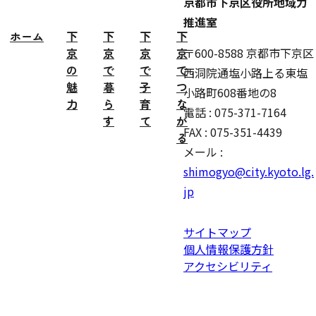
京都市下京区役所地域力
推進室
ホーム
下
下
下
下
京
京
京
京
〒600-8588 京都市下京区
の
で
で
で
西洞院通塩小路上る東塩
魅
暮
子
つ
小路町608番地の8
力
ら
育
な
電話 : 075-371-7164
す
て
が
FAX : 075-351-4439
る
メール :
shimogyo@city.kyoto.lg.
jp
サイトマップ
個人情報保護方針
アクセシビリティ