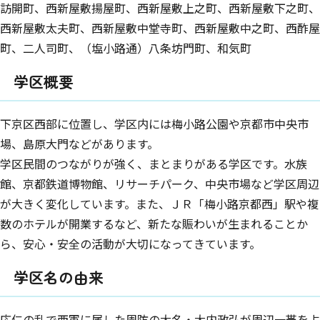
訪開町、西新屋敷揚屋町、西新屋敷上之町、西新屋敷下之町、
西新屋敷太夫町、西新屋敷中堂寺町、西新屋敷中之町、西酢屋
町、二人司町、（塩小路通）八条坊門町、和気町
学区概要
下京区西部に位置し、学区内には梅小路公園や京都市中央市
場、島原大門などがあります。
学区民間のつながりが強く、まとまりがある学区です。水族
館、京都鉄道博物館、リサーチパーク、中央市場など学区周辺
が大きく変化しています。また、ＪＲ「梅小路京都西」駅や複
数のホテルが開業するなど、新たな賑わいが生まれることか
ら、安心・安全の活動が大切になってきています。
学区名の由来
応仁の乱で西軍に属した周防の大名・大内政弘が周辺一帯を占