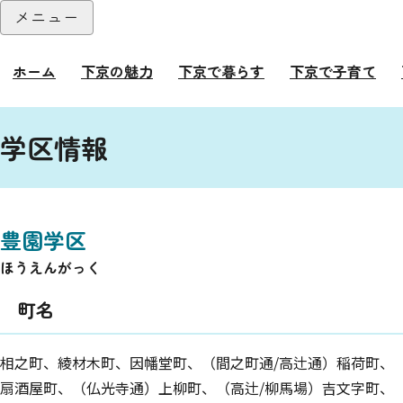
本文へ
メニュー
閉じる
ホーム
下京の魅力
下京で暮らす
下京で子育て
ここから本文です。
学区情報
豊園学区
ほうえんがっく
町名
相之町、綾材木町、因幡堂町、（間之町通/高辻通）稲荷町、
扇酒屋町、（仏光寺通）上柳町、（高辻/柳馬場）吉文字町、