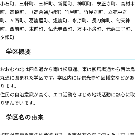
小石町、三軒町、三軒町、新開町、神明町、泉正寺町、高材木
町、高橋町、（高倉通/堺町）竹屋町、竹屋之町、立売中之
町、〃西町、葛籠屋町、燈籠町、永原町、長刀鉾町、匂天神
町、西前町、東前町、仏光寺西町、万里小路町、元悪王子町、
夕顔町
学区概要
おおむね北は四条通から南は松原通、東は柳馬場通から西は烏
丸通に囲まれた学区です。学区内には佛光寺や因幡堂などがあ
ります。
住民の自治意識が高く、エコ活動をはじめ地域活動に熱心に取
り組んでいます。
学区名の由来
校区が豊臣秀吉の別邸跡地で、秀吉が茶の湯に使った井戸「豊