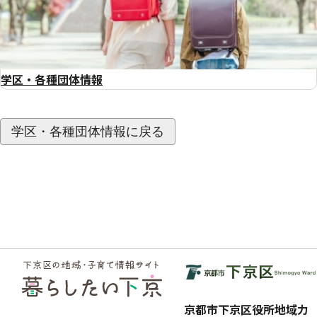
学区・各種団体情報
学区・各種団体情報に戻る
フッ
ター
京都市下京区役所地域力