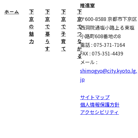
推進室
ホーム
下
下
下
下
京
京
京
京
〒600-8588 京都市下京区
の
で
で
で
西洞院通塩小路上る東塩
魅
暮
子
つ
小路町608番地の8
力
ら
育
な
電話 : 075-371-7164
す
て
が
FAX : 075-351-4439
る
メール :
shimogyo@city.kyoto.lg.
jp
サイトマップ
個人情報保護方針
アクセシビリティ